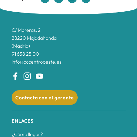
C/ Moreras, 2
28220 Majadahonda
(Madrid)
91 638 25 00
info@cccentrooeste.es
Contacta con el gerente
ENLACES
¿Cómo llegar?