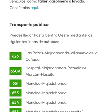
vehículos, como
taller, gasolinera o lavado
.
Consúltalos
aquí
.
Transporte público
Puedes llegar hasta Centro Oeste mediante las
siguientes líneas de autobús:
Las Rozas-Majadahonda-Villanueva de la
626
Cañada
Hospital-Majadahonda-Pozuelo de
650A
Alarcón-Hospital
651
Moncloa-Majadahonda
653
Moncloa-Majadahonda
654
Moncloa-Majadahonda
655
Moncloa-Majadahonda (hospital)