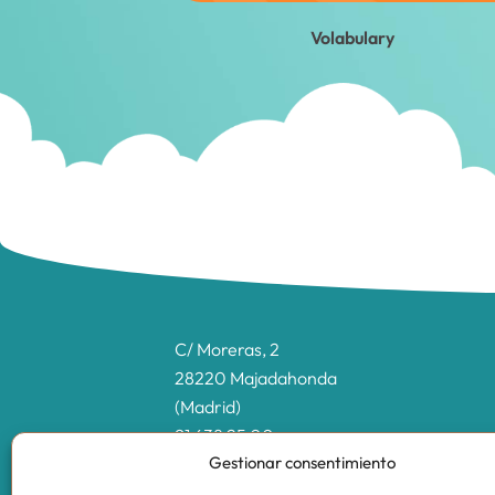
Volabulary
C/ Moreras, 2
28220 Majadahonda
(Madrid)
91 638 25 00
Gestionar consentimiento
info@cccentrooeste.es