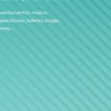
uentacuentos, música,
spectáculos, talleres, magia,
íteres…