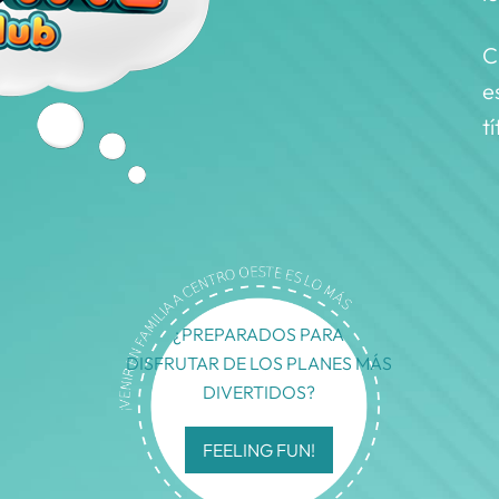
C
e
t
¿PREPARADOS PARA
DISFRUTAR DE LOS PLANES MÁS
DIVERTIDOS?
FEELING FUN!