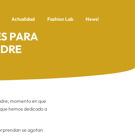
Actualidad
Fashion Lab
News!
ES PARA
ADRE
 madre, momento en que
ño que hemos dedicado a
 sorprendan se agotan