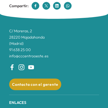
Compartir:
C/ Moreras, 2
28220 Majadahonda
(Madrid)
91 638 25 00
info@cccentrooeste.es
Contacta con el gerente
ENLACES