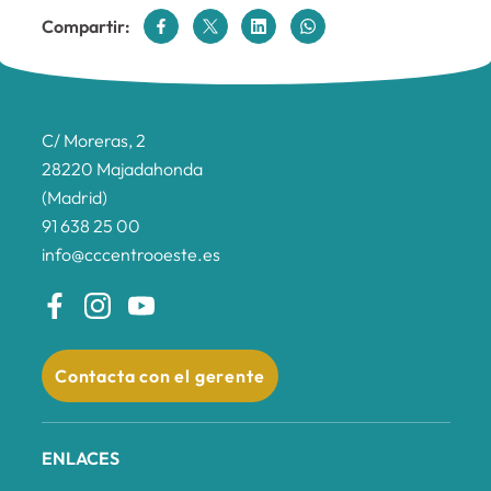
Compartir:
C/ Moreras, 2
28220 Majadahonda
(Madrid)
91 638 25 00
info@cccentrooeste.es
Contacta con el gerente
ENLACES