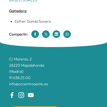
Ganadora
Esther Gambí Sonero
Compartir:
C/ Moreras, 2
28220 Majadahonda
(Madrid)
91 638 25 00
info@cccentrooeste.es