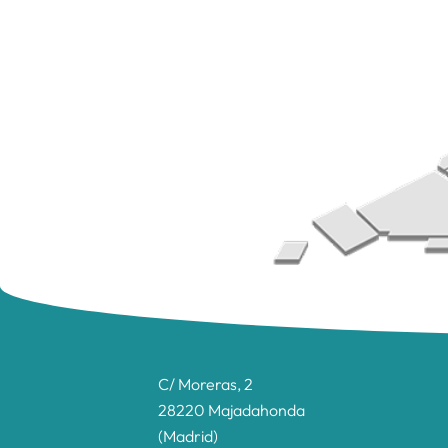
C/ Moreras, 2
28220 Majadahonda
(Madrid)