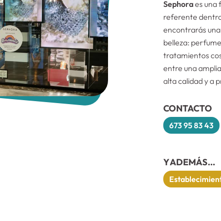
Sephora
es una 
referente dentro
encontrarás una
belleza: perfume
tratamientos cos
entre una amplia
alta calidad y a 
CONTACTO
673 95 83 43
Y ADEMÁS...
Establecimient